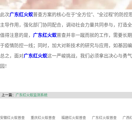
此次
广东红火蚁
普查方案的核心在于“全方位”、“全过程”的
主导作用，强化部门协同配合，调动社会力量共同参与，打造全
值得注意的是，
广东红火蚁
普查并非一蹴而就的工作，需要长期
于疫情防控一线；同时，加大对新技术的研究与应用，如基因编
总之，面对
广东红火蚁
这一严峻挑战，我们必须拿出决心与勇气
园！
上一篇：
广东红火蚁监测系统
安徽红火蚁普查
重庆红火蚁普查
福建红火蚁普查
广东红火蚁普查
广西